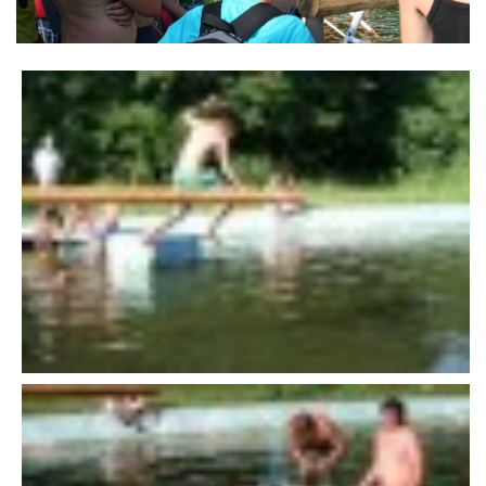
VÝSLEDKY 19. ROČNÍKU LICOMĚLICKÉHO FICHTLCUPU
SCHŮZE
BRIGÁDY
SEZNAM ČLENŮ SDH
MLADÍ HASIČI
LETNÍ AREÁL U NÁDRŽKY
HISTORIE