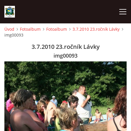
Úvod
Fotoalbum
Fotoalbum
3.7.2010 23.ročník Lávky
img00093
ÚVOD
3.7.2010 23.ročník Lávky
AKCE SDH 2026
img00093
LÁVKA
FICHTLCUP
PŘIHLAŠOVACÍ FORMULÁŘ NA FICHTLCUP 2026
LISTINA PŘIHLÁŠENÝCH ZÁVODNÍKŮ FICHTLCUP 2026