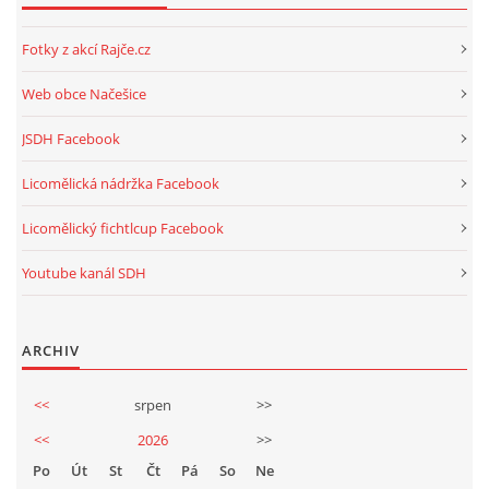
Fotky z akcí Rajče.cz
Web obce Načešice
JSDH Facebook
Licomělická nádržka Facebook
Licomělický fichtlcup Facebook
Youtube kanál SDH
ARCHIV
<<
srpen
>>
<<
2026
>>
Po
Út
St
Čt
Pá
So
Ne