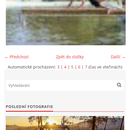
← Předchozí
Zpět do složky
Další →
Automatické procházení:
3
|
4
|
5
|
6
|
7
(čas ve vteřinách)
POSLEDNÍ FOTOGRAFIE