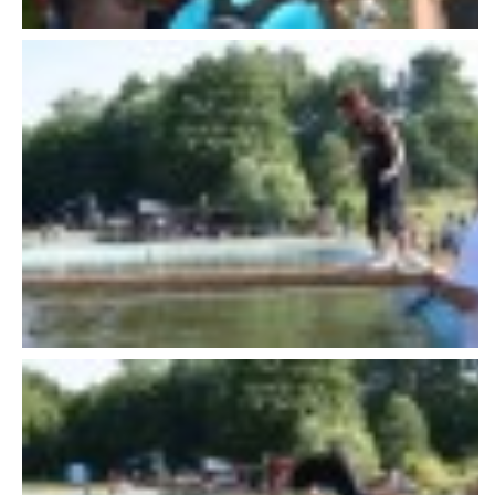
607 276 682 - starosta SDH
sdhlicomelice@seznam.cz
© 2026 eStránky.cz