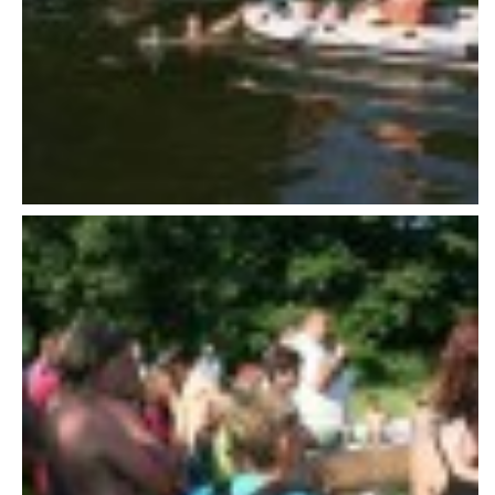
VAROVÁNÍ OBYVATELSTVA
HASIČSKÉ DESATERO
SVATÝ FLORIÁN
ODKAZY NA WWW.STRÁNKY
Kontakt
SDH Licomělice
538 03 Heřmanův Městec
Bankovní spojení:
224985128/0600
IČO: 64782832
Gmail: sdhlicomelice@gmail.com