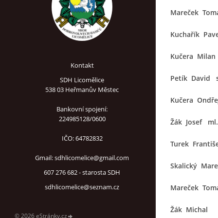
Mareček Tom
Kuchařík Pave
Kučera Milan
Kontakt
Petík David s
SDH Licomělice
538 03 Heřmanův Městec
Kučera Ondře
Bankovní spojení:
224985128/0600
Žák Josef ml.
IČO: 64782832
Turek Františ
Gmail: sdhlicomelice@gmail.com
Skalický Mar
607 276 682 - starosta SDH
sdhlicomelice@seznam.cz
Mareček Tom
Žák Michal
© 2026 eStránky.cz