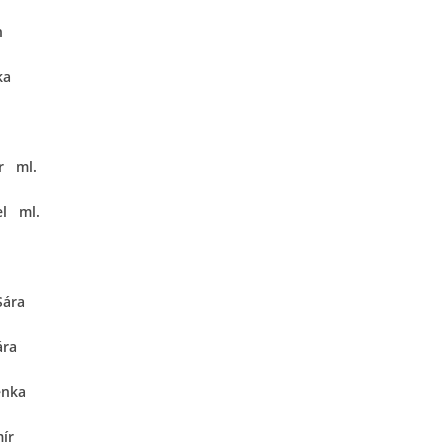
n
ka
r ml.
el ml.
Sára
ára
enka
ír