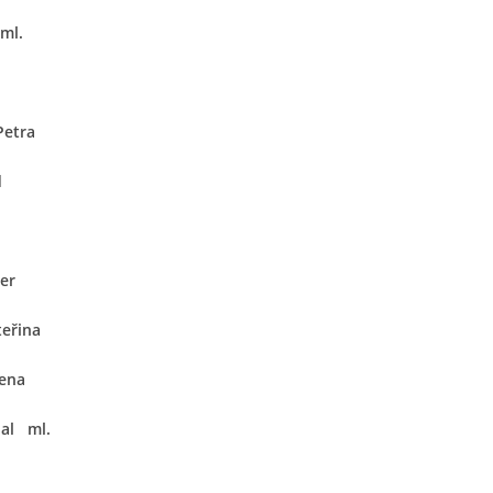
ml.
Petra
d
er
eřina
ena
al ml.