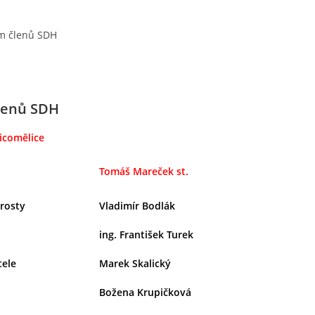
m členů SDH
lenů SDH
icomělice
Tomáš Mareček st.
rosty
Vladimír Bodlák
ing. František Turek
tele
Marek Skalický
Božena Krupičková