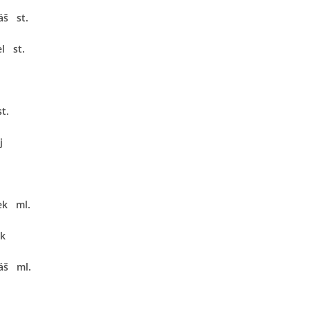
áš st.
l st.
t.
j
ek ml.
ek
áš ml.