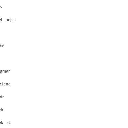
av
l nejst.
av
agmar
ožena
ír
ek
ek st.