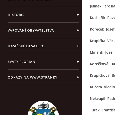
Jelínek Jarosl
HISTORIE
Kuchařík Pave
Koreček Josef
VAROVÁNÍ OBYVATELSTVA
Krupička Václ
HASIČSKÉ DESATERO
Minařík Josef
SVATÝ FLORIÁN
Korečková D
Krupičková B
ODKAZY NA WWW.STRÁNKY
Kučera Vladim
Nekvapil Rad
Turek Františ