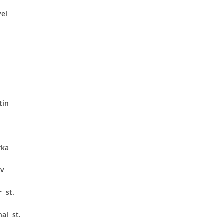
el
tin
n
rka
av
 st.
al st.