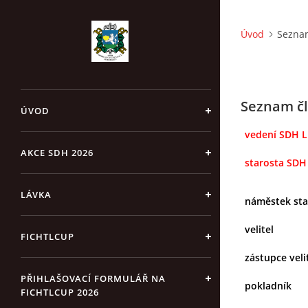
Úvod
Sezna
Seznam č
ÚVOD
vedení SDH L
AKCE SDH 2026
starosta SDH
LÁVKA
náměstek sta
velitel
FICHTLCUP
zástupce veli
PŘIHLAŠOVACÍ FORMULÁŘ NA
pokladník
FICHTLCUP 2026