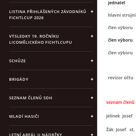
jednatel
LISTINA PŘIHLÁŠENÝCH ZÁVODNÍKŮ
hlavní strojn
FICHTLCUP 2026
člen výboru
VÝSLEDKY 19. ROČNÍKU
člen výboru
LICOMĚLICKÉHO FICHTLCUPU
člen výb
SCHŮZE
revizor účtu
BRIGÁDY
SEZNAM ČLENŮ SDH
seznam členů 
Jelínek Josef
MLADÍ HASIČI
Žák Josef st.
LETNÍ AREÁL U NÁDRŽKY