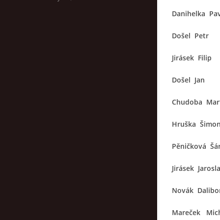
Danihelka Pav
Došel Petr
Jirásek Filip
Došel Jan
Chudoba Mar
Hruška Šimo
Pěničková Šá
Jirásek Jarosl
Novák Dalibor
Mareček Mich