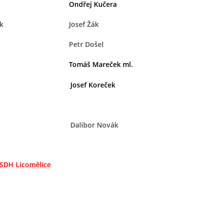
Ondřej Kučera
ík
Josef Žák
Petr Došel
Tomáš Mareček ml.
oru
Josef Koreček
Dalibor Novák
SDH Licomělice