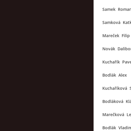
Samek Roma
Samková Kat
Mareček Filip
Novák Dalibo
Kuchařík Pav
Bodlák Alex
Kuchaříková 
Bodláková Kl
Marečková L
Bodlák Vladim