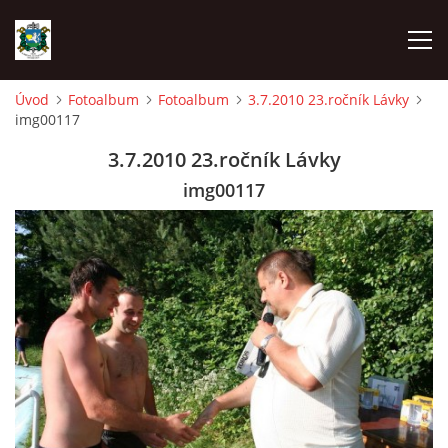
Úvod
Fotoalbum
Fotoalbum
3.7.2010 23.ročník Lávky
img00117
ÚVOD
3.7.2010 23.ročník Lávky
AKCE SDH 2026
img00117
LÁVKA
FICHTLCUP
PŘIHLAŠOVACÍ FORMULÁŘ NA FICHTLCUP 2026
LISTINA PŘIHLÁŠENÝCH ZÁVODNÍKŮ FICHTLCUP 2026