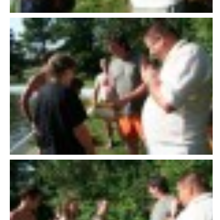
607 276 682 - starosta SDH
sdhlicomelice@seznam.cz
© 2026 eStránky.cz