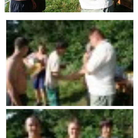
VÝSLEDKY 19. ROČNÍKU LICOMĚLICKÉHO FICHTLCUPU
SCHŮZE
BRIGÁDY
SEZNAM ČLENŮ SDH
MLADÍ HASIČI
LETNÍ AREÁL U NÁDRŽKY
HISTORIE