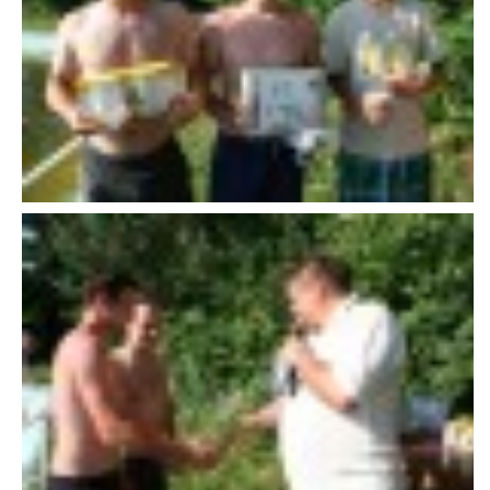
VAROVÁNÍ OBYVATELSTVA
HASIČSKÉ DESATERO
SVATÝ FLORIÁN
ODKAZY NA WWW.STRÁNKY
Kontakt
SDH Licomělice
538 03 Heřmanův Městec
Bankovní spojení:
224985128/0600
IČO: 64782832
Gmail: sdhlicomelice@gmail.com