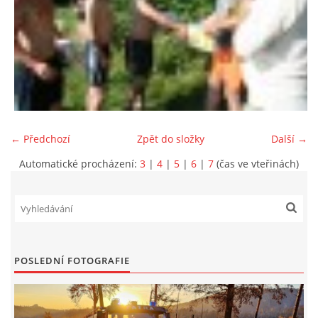
← Předchozí
Zpět do složky
Další →
Automatické procházení:
3
|
4
|
5
|
6
|
7
(čas ve vteřinách)
POSLEDNÍ FOTOGRAFIE