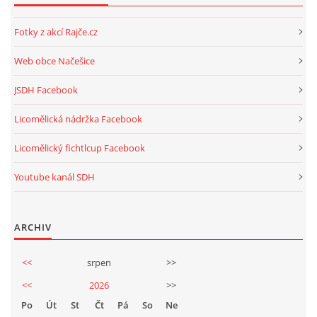
Fotky z akcí Rajče.cz
Web obce Načešice
JSDH Facebook
Licomělická nádržka Facebook
Licomělický fichtlcup Facebook
Youtube kanál SDH
ARCHIV
<<
srpen
>>
<<
2026
>>
Po
Út
St
Čt
Pá
So
Ne