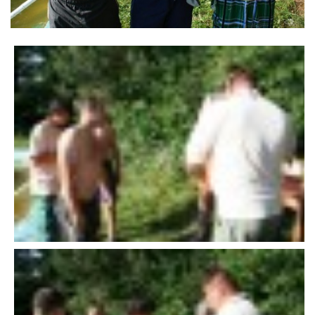
VÝSLEDKY 19. ROČNÍKU LICOMĚLICKÉHO FICHTLCUPU
SCHŮZE
BRIGÁDY
SEZNAM ČLENŮ SDH
MLADÍ HASIČI
LETNÍ AREÁL U NÁDRŽKY
HISTORIE