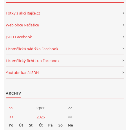
Fotky z akcí Rajče.cz
Web obce Načešice
JSDH Facebook
Licomělická nádržka Facebook
Licomělický fichtlcup Facebook
Youtube kanál SDH
ARCHIV
<<
srpen
>>
<<
2026
>>
Po
Út
St
Čt
Pá
So
Ne