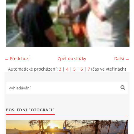
← Předchozí
Zpět do složky
Další →
Automatické procházení:
3
|
4
|
5
|
6
|
7
(čas ve vteřinách)
POSLEDNÍ FOTOGRAFIE