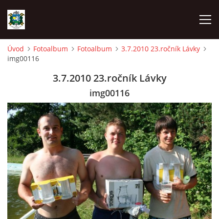
Úvod
Fotoalbum
Fotoalbum
3.7.2010 23.ročník Lávky
img00116
ÚVOD
3.7.2010 23.ročník Lávky
AKCE SDH 2026
img00116
LÁVKA
FICHTLCUP
PŘIHLAŠOVACÍ FORMULÁŘ NA FICHTLCUP 2026
LISTINA PŘIHLÁŠENÝCH ZÁVODNÍKŮ FICHTLCUP 2026