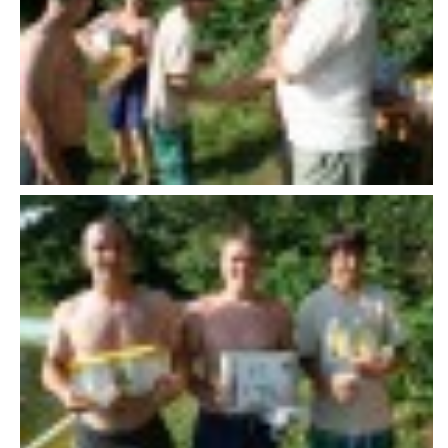
VAROVÁNÍ OBYVATELSTVA
HASIČSKÉ DESATERO
SVATÝ FLORIÁN
ODKAZY NA WWW.STRÁNKY
Kontakt
SDH Licomělice
538 03 Heřmanův Městec
Bankovní spojení:
224985128/0600
IČO: 64782832
Gmail: sdhlicomelice@gmail.com