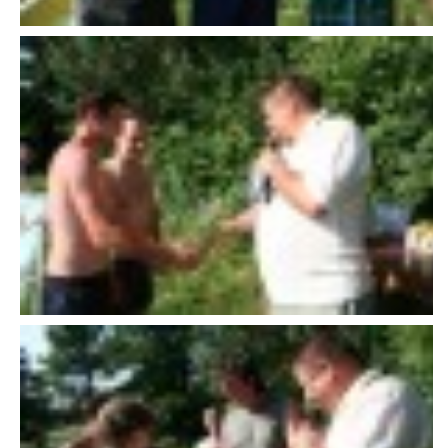
607 276 682 - starosta SDH
sdhlicomelice@seznam.cz
© 2026 eStránky.cz