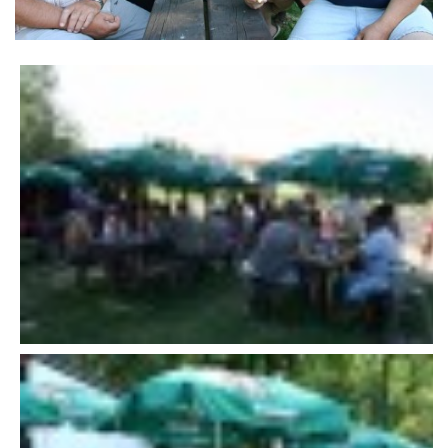
VÝSLEDKY 19. ROČNÍKU LICOMĚLICKÉHO FICHTLCUPU
SCHŮZE
BRIGÁDY
SEZNAM ČLENŮ SDH
MLADÍ HASIČI
LETNÍ AREÁL U NÁDRŽKY
HISTORIE