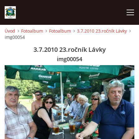
Úvod
Fotoalbum
Fotoalbum
3.7.2010 23.ročník Lávky
img00054
ÚVOD
3.7.2010 23.ročník Lávky
AKCE SDH 2026
img00054
LÁVKA
FICHTLCUP
PŘIHLAŠOVACÍ FORMULÁŘ NA FICHTLCUP 2026
LISTINA PŘIHLÁŠENÝCH ZÁVODNÍKŮ FICHTLCUP 2026