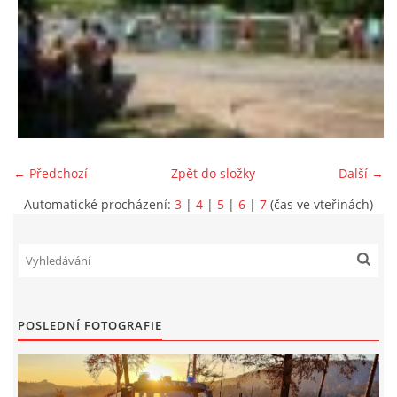
← Předchozí
Zpět do složky
Další →
Automatické procházení:
3
|
4
|
5
|
6
|
7
(čas ve vteřinách)
POSLEDNÍ FOTOGRAFIE