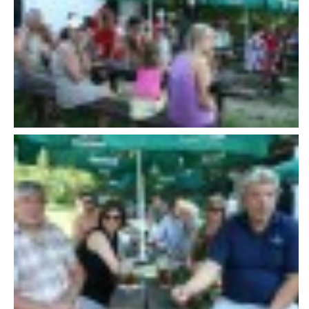
VAROVÁNÍ OBYVATELSTVA
HASIČSKÉ DESATERO
SVATÝ FLORIÁN
ODKAZY NA WWW.STRÁNKY
Kontakt
SDH Licomělice
538 03 Heřmanův Městec
Bankovní spojení:
224985128/0600
IČO: 64782832
Gmail: sdhlicomelice@gmail.com