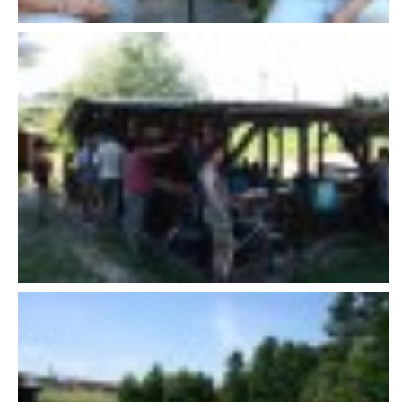
607 276 682 - starosta SDH
sdhlicomelice@seznam.cz
© 2026 eStránky.cz