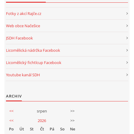
Fotky z akcí Rajče.cz
Web obce Načešice
JSDH Facebook
Licomělická nádržka Facebook
Licomělický fichtlcup Facebook
Youtube kanál SDH
ARCHIV
<<
srpen
>>
<<
2026
>>
Po
Út
St
Čt
Pá
So
Ne