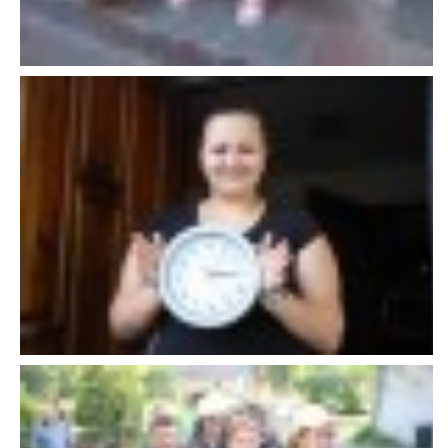
607 276 682 - starosta SDH
sdhlicomelice@seznam.cz
© 2026 eStránky.cz