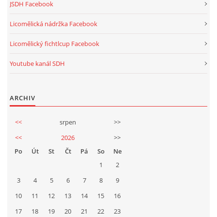
JSDH Facebook
Licomělická nádržka Facebook
Licomělický fichtlcup Facebook
Youtube kanál SDH
ARCHIV
<<
srpen
>>
<<
2026
>>
Po
Út
St
Čt
Pá
So
Ne
1
2
3
4
5
6
7
8
9
10
11
12
13
14
15
16
17
18
19
20
21
22
23