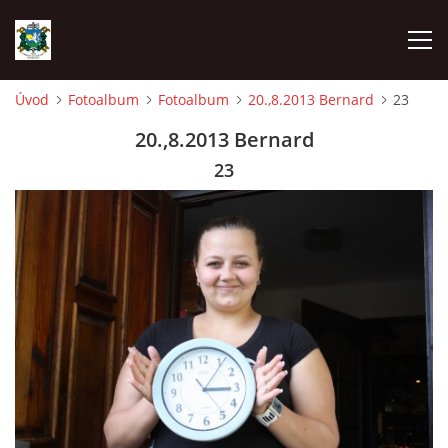
Úvod
Fotoalbum
Fotoalbum
20.,8.2013 Bernard
23
ÚVOD
20.,8.2013 Bernard
23
AKCE SDH 2026
LÁVKA
FICHTLCUP
PŘIHLAŠOVACÍ FORMULÁŘ NA FICHTLCUP 2026
LISTINA PŘIHLÁŠENÝCH ZÁVODNÍKŮ FICHTLCUP 2026