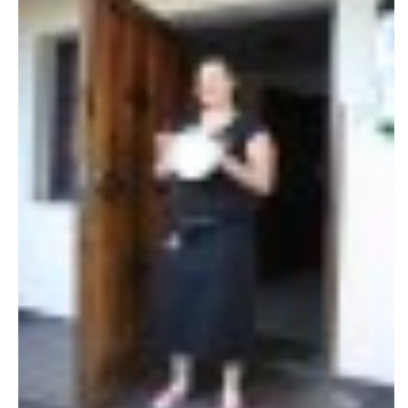
VAROVÁNÍ OBYVATELSTVA
HASIČSKÉ DESATERO
SVATÝ FLORIÁN
ODKAZY NA WWW.STRÁNKY
Kontakt
SDH Licomělice
538 03 Heřmanův Městec
Bankovní spojení:
224985128/0600
IČO: 64782832
Gmail: sdhlicomelice@gmail.com