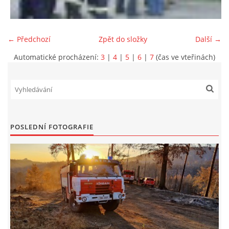
← Předchozí
Zpět do složky
Další →
Automatické procházení:
3
|
4
|
5
|
6
|
7
(čas ve vteřinách)
POSLEDNÍ FOTOGRAFIE