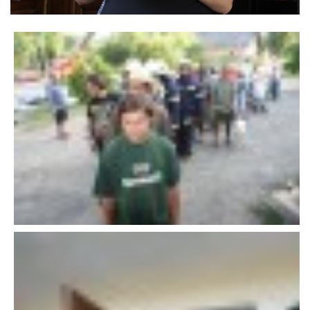
VÝSLEDKY 19. ROČNÍKU LICOMĚLICKÉHO FICHTLCUPU
SCHŮZE
BRIGÁDY
SEZNAM ČLENŮ SDH
MLADÍ HASIČI
LETNÍ AREÁL U NÁDRŽKY
HISTORIE