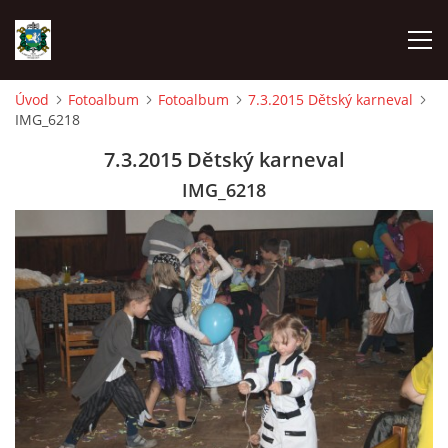
Úvod
Fotoalbum
Fotoalbum
7.3.2015 Dětský karneval
IMG_6218
ÚVOD
7.3.2015 Dětský karneval
AKCE SDH 2026
IMG_6218
LÁVKA
FICHTLCUP
PŘIHLAŠOVACÍ FORMULÁŘ NA FICHTLCUP 2026
LISTINA PŘIHLÁŠENÝCH ZÁVODNÍKŮ FICHTLCUP 2026