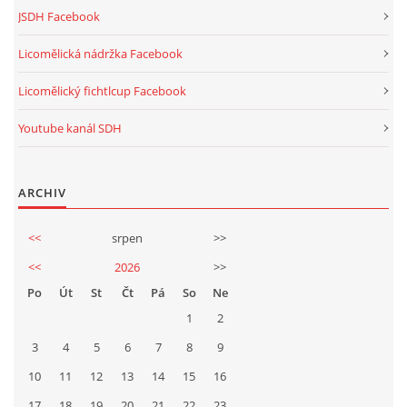
JSDH Facebook
Licomělická nádržka Facebook
Licomělický fichtlcup Facebook
Youtube kanál SDH
ARCHIV
<<
srpen
>>
<<
2026
>>
Po
Út
St
Čt
Pá
So
Ne
1
2
3
4
5
6
7
8
9
10
11
12
13
14
15
16
17
18
19
20
21
22
23