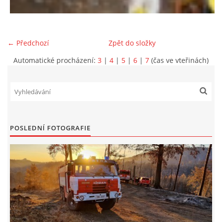
607 276 682 - starosta SDH
sdhlicomelice@seznam.cz
← Předchozí
Zpět do složky
© 2026 eStránky.cz
Automatické procházení:
3
|
4
|
5
|
6
|
7
(čas ve vteřinách)
POSLEDNÍ FOTOGRAFIE