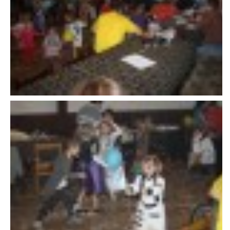
VAROVÁNÍ OBYVATELSTVA
HASIČSKÉ DESATERO
SVATÝ FLORIÁN
ODKAZY NA WWW.STRÁNKY
Kontakt
SDH Licomělice
538 03 Heřmanův Městec
Bankovní spojení:
224985128/0600
IČO: 64782832
Gmail: sdhlicomelice@gmail.com