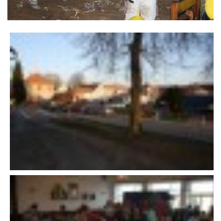
VÝSLEDKY 19. ROČNÍKU LICOMĚLICKÉHO FICHTLCUPU
SCHŮZE
BRIGÁDY
SEZNAM ČLENŮ SDH
MLADÍ HASIČI
LETNÍ AREÁL U NÁDRŽKY
HISTORIE