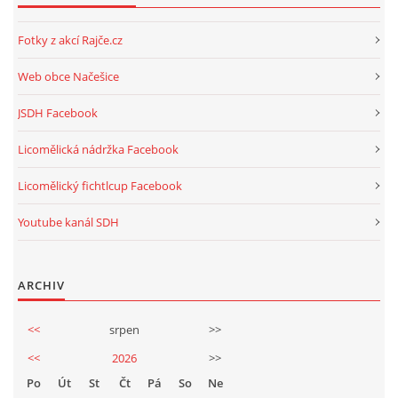
Fotky z akcí Rajče.cz
Web obce Načešice
JSDH Facebook
Licomělická nádržka Facebook
Licomělický fichtlcup Facebook
Youtube kanál SDH
ARCHIV
<<
srpen
>>
<<
2026
>>
Po
Út
St
Čt
Pá
So
Ne