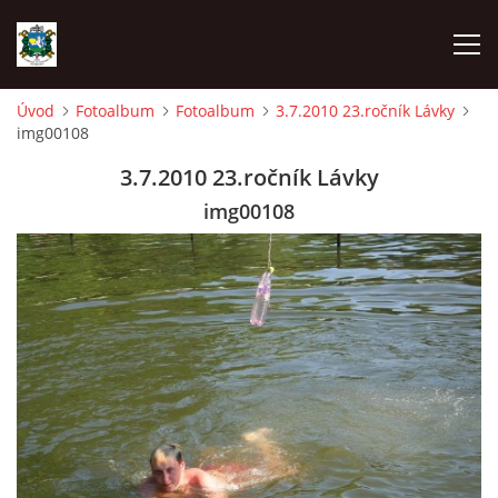
Úvod
Fotoalbum
Fotoalbum
3.7.2010 23.ročník Lávky
img00108
ÚVOD
3.7.2010 23.ročník Lávky
AKCE SDH 2026
img00108
LÁVKA
FICHTLCUP
PŘIHLAŠOVACÍ FORMULÁŘ NA FICHTLCUP 2026
LISTINA PŘIHLÁŠENÝCH ZÁVODNÍKŮ FICHTLCUP 2026