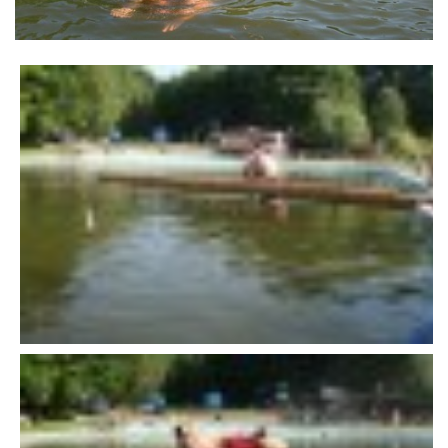
VÝSLEDKY 19. ROČNÍKU LICOMĚLICKÉHO FICHTLCUPU
SCHŮZE
BRIGÁDY
SEZNAM ČLENŮ SDH
MLADÍ HASIČI
LETNÍ AREÁL U NÁDRŽKY
HISTORIE