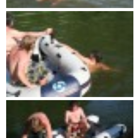
607 276 682 - starosta SDH
sdhlicomelice@seznam.cz
© 2026 eStránky.cz