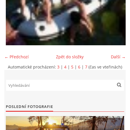
← Předchozí
Zpět do složky
Další →
Automatické procházení:
3
|
4
|
5
|
6
|
7
(čas ve vteřinách)
POSLEDNÍ FOTOGRAFIE