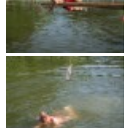
VAROVÁNÍ OBYVATELSTVA
HASIČSKÉ DESATERO
SVATÝ FLORIÁN
ODKAZY NA WWW.STRÁNKY
Kontakt
SDH Licomělice
538 03 Heřmanův Městec
Bankovní spojení:
224985128/0600
IČO: 64782832
Gmail: sdhlicomelice@gmail.com