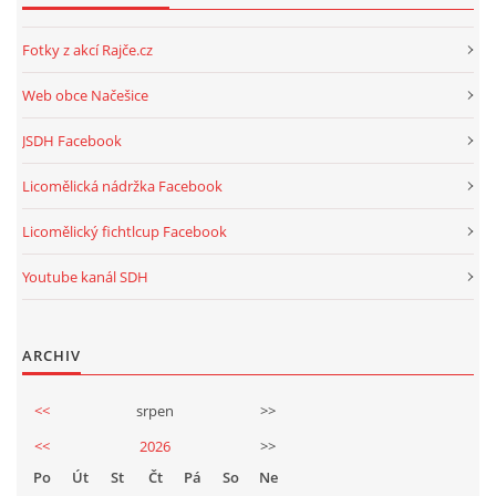
Fotky z akcí Rajče.cz
Web obce Načešice
JSDH Facebook
Licomělická nádržka Facebook
Licomělický fichtlcup Facebook
Youtube kanál SDH
ARCHIV
<<
srpen
>>
<<
2026
>>
Po
Út
St
Čt
Pá
So
Ne