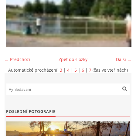
← Předchozí
Zpět do složky
Další →
Automatické procházení:
3
|
4
|
5
|
6
|
7
(čas ve vteřinách)
POSLEDNÍ FOTOGRAFIE