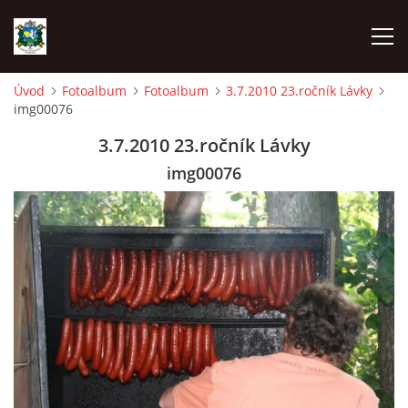
Úvod
Fotoalbum
Fotoalbum
3.7.2010 23.ročník Lávky
img00076
ÚVOD
3.7.2010 23.ročník Lávky
AKCE SDH 2026
img00076
LÁVKA
FICHTLCUP
PŘIHLAŠOVACÍ FORMULÁŘ NA FICHTLCUP 2026
LISTINA PŘIHLÁŠENÝCH ZÁVODNÍKŮ FICHTLCUP 2026