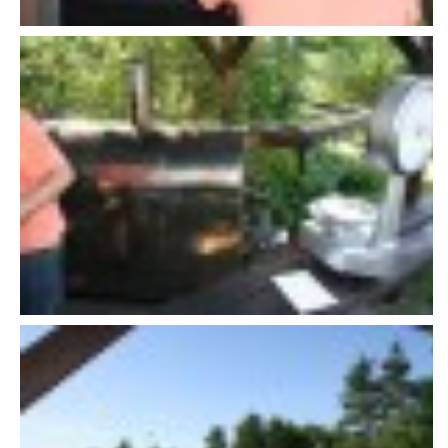
607 276 682 - starosta SDH
sdhlicomelice@seznam.cz
© 2026 eStránky.cz