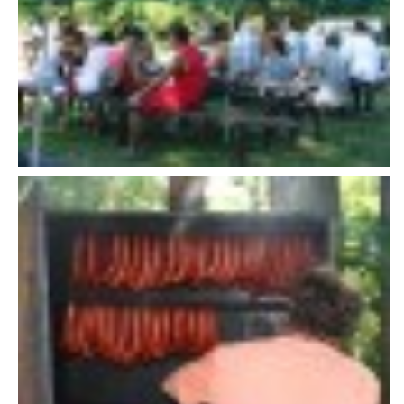
VAROVÁNÍ OBYVATELSTVA
HASIČSKÉ DESATERO
SVATÝ FLORIÁN
ODKAZY NA WWW.STRÁNKY
Kontakt
SDH Licomělice
538 03 Heřmanův Městec
Bankovní spojení:
224985128/0600
IČO: 64782832
Gmail: sdhlicomelice@gmail.com