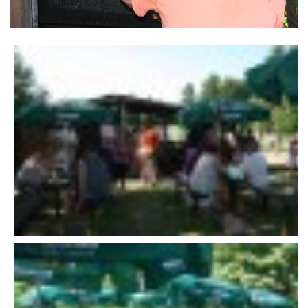
VÝSLEDKY 19. ROČNÍKU LICOMĚLICKÉHO FICHTLCUPU
SCHŮZE
BRIGÁDY
SEZNAM ČLENŮ SDH
MLADÍ HASIČI
LETNÍ AREÁL U NÁDRŽKY
HISTORIE