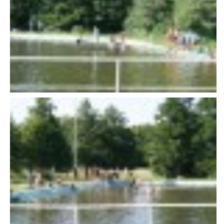
VAROVÁNÍ OBYVATELSTVA
HASIČSKÉ DESATERO
SVATÝ FLORIÁN
ODKAZY NA WWW.STRÁNKY
Kontakt
SDH Licomělice
538 03 Heřmanův Městec
Bankovní spojení:
224985128/0600
IČO: 64782832
Gmail: sdhlicomelice@gmail.com