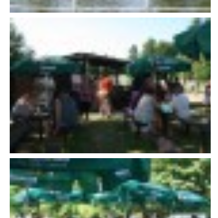
607 276 682 - starosta SDH
sdhlicomelice@seznam.cz
© 2026 eStránky.cz