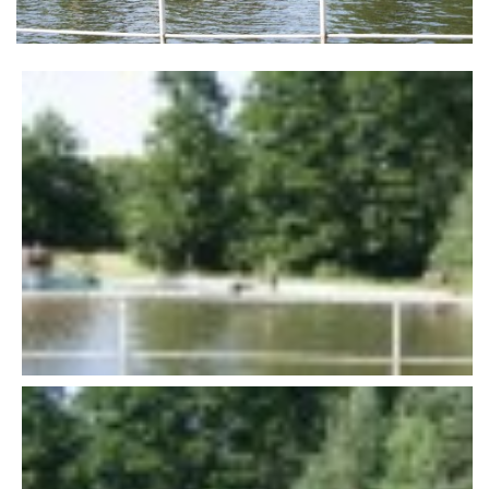
VÝSLEDKY 19. ROČNÍKU LICOMĚLICKÉHO FICHTLCUPU
SCHŮZE
BRIGÁDY
SEZNAM ČLENŮ SDH
MLADÍ HASIČI
LETNÍ AREÁL U NÁDRŽKY
HISTORIE