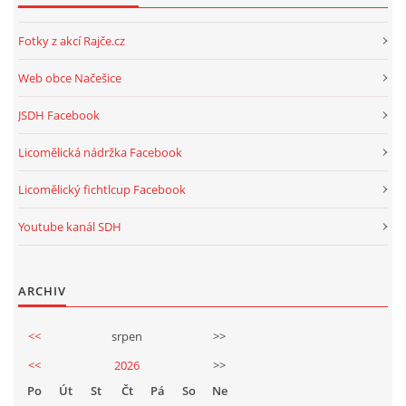
Fotky z akcí Rajče.cz
Web obce Načešice
JSDH Facebook
Licomělická nádržka Facebook
Licomělický fichtlcup Facebook
Youtube kanál SDH
ARCHIV
<<
srpen
>>
<<
2026
>>
Po
Út
St
Čt
Pá
So
Ne