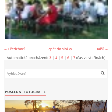
← Předchozí
Zpět do složky
Další →
Automatické procházení:
3
|
4
|
5
|
6
|
7
(čas ve vteřinách)
POSLEDNÍ FOTOGRAFIE