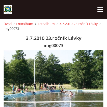
Úvod
Fotoalbum
Fotoalbum
3.7.2010 23.ročník Lávky
img00073
ÚVOD
3.7.2010 23.ročník Lávky
AKCE SDH 2026
img00073
LÁVKA
FICHTLCUP
PŘIHLAŠOVACÍ FORMULÁŘ NA FICHTLCUP 2026
LISTINA PŘIHLÁŠENÝCH ZÁVODNÍKŮ FICHTLCUP 2026