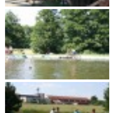
607 276 682 - starosta SDH
sdhlicomelice@seznam.cz
© 2026 eStránky.cz