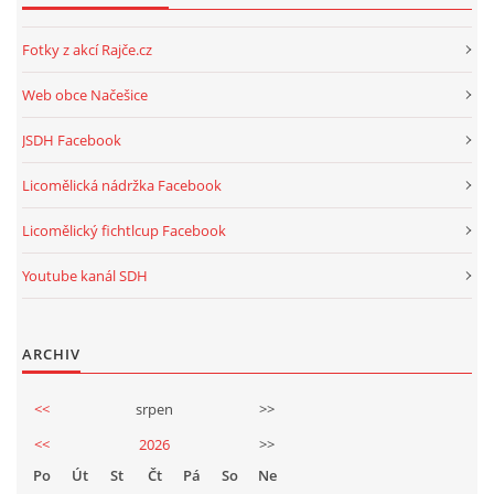
Fotky z akcí Rajče.cz
Web obce Načešice
JSDH Facebook
Licomělická nádržka Facebook
Licomělický fichtlcup Facebook
Youtube kanál SDH
ARCHIV
<<
srpen
>>
<<
2026
>>
Po
Út
St
Čt
Pá
So
Ne