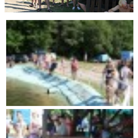
VÝSLEDKY 19. ROČNÍKU LICOMĚLICKÉHO FICHTLCUPU
SCHŮZE
BRIGÁDY
SEZNAM ČLENŮ SDH
MLADÍ HASIČI
LETNÍ AREÁL U NÁDRŽKY
HISTORIE