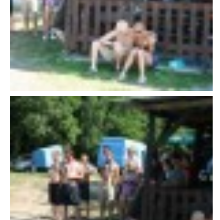
VAROVÁNÍ OBYVATELSTVA
HASIČSKÉ DESATERO
SVATÝ FLORIÁN
ODKAZY NA WWW.STRÁNKY
Kontakt
SDH Licomělice
538 03 Heřmanův Městec
Bankovní spojení:
224985128/0600
IČO: 64782832
Gmail: sdhlicomelice@gmail.com