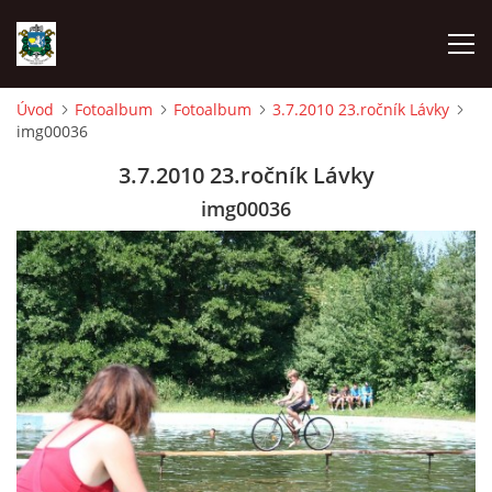
Úvod
Fotoalbum
Fotoalbum
3.7.2010 23.ročník Lávky
img00036
ÚVOD
3.7.2010 23.ročník Lávky
AKCE SDH 2026
img00036
LÁVKA
FICHTLCUP
PŘIHLAŠOVACÍ FORMULÁŘ NA FICHTLCUP 2026
LISTINA PŘIHLÁŠENÝCH ZÁVODNÍKŮ FICHTLCUP 2026