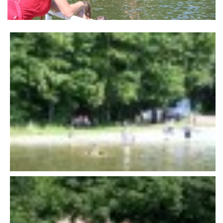
VÝSLEDKY 19. ROČNÍKU LICOMĚLICKÉHO FICHTLCUPU
SCHŮZE
BRIGÁDY
SEZNAM ČLENŮ SDH
MLADÍ HASIČI
LETNÍ AREÁL U NÁDRŽKY
HISTORIE