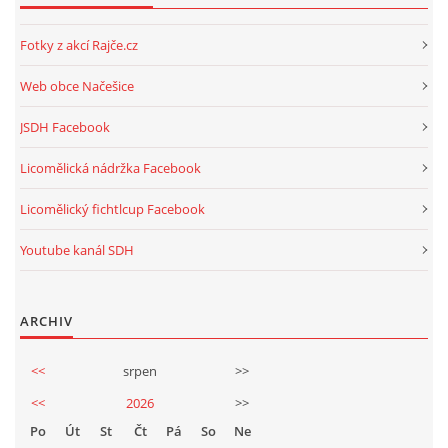
Fotky z akcí Rajče.cz
Web obce Načešice
JSDH Facebook
Licomělická nádržka Facebook
Licomělický fichtlcup Facebook
Youtube kanál SDH
ARCHIV
<<
srpen
>>
<<
2026
>>
Po
Út
St
Čt
Pá
So
Ne