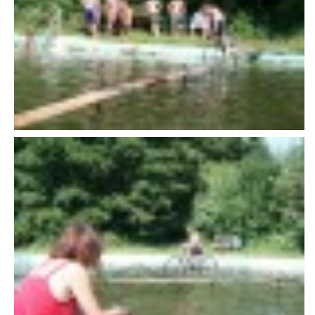
VAROVÁNÍ OBYVATELSTVA
HASIČSKÉ DESATERO
SVATÝ FLORIÁN
ODKAZY NA WWW.STRÁNKY
Kontakt
SDH Licomělice
538 03 Heřmanův Městec
Bankovní spojení:
224985128/0600
IČO: 64782832
Gmail: sdhlicomelice@gmail.com