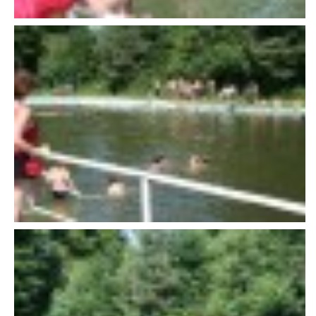
607 276 682 - starosta SDH
sdhlicomelice@seznam.cz
© 2026 eStránky.cz