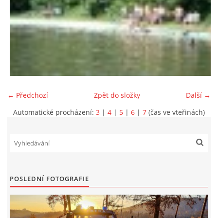
← Předchozí
Zpět do složky
Další →
Automatické procházení:
3
|
4
|
5
|
6
|
7
(čas ve vteřinách)
POSLEDNÍ FOTOGRAFIE