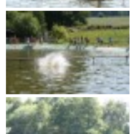
607 276 682 - starosta SDH
sdhlicomelice@seznam.cz
© 2026 eStránky.cz