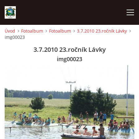
Úvod
Fotoalbum
Fotoalbum
3.7.2010 23.ročník Lávky
img00023
ÚVOD
3.7.2010 23.ročník Lávky
AKCE SDH 2026
img00023
LÁVKA
FICHTLCUP
PŘIHLAŠOVACÍ FORMULÁŘ NA FICHTLCUP 2026
LISTINA PŘIHLÁŠENÝCH ZÁVODNÍKŮ FICHTLCUP 2026