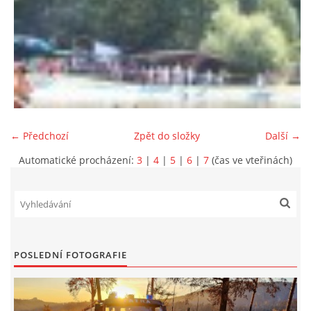
← Předchozí
Zpět do složky
Další →
Automatické procházení:
3
|
4
|
5
|
6
|
7
(čas ve vteřinách)
POSLEDNÍ FOTOGRAFIE