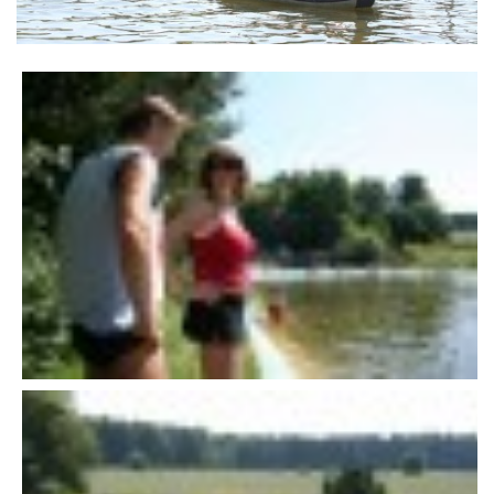
VÝSLEDKY 19. ROČNÍKU LICOMĚLICKÉHO FICHTLCUPU
SCHŮZE
BRIGÁDY
SEZNAM ČLENŮ SDH
MLADÍ HASIČI
LETNÍ AREÁL U NÁDRŽKY
HISTORIE