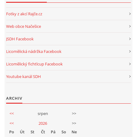
Fotky z akcí Rajče.cz
Web obce Načešice
JSDH Facebook
Licomělická nádržka Facebook
Licomělický fichtlcup Facebook
Youtube kanál SDH
ARCHIV
<<
srpen
>>
<<
2026
>>
Po
Út
St
Čt
Pá
So
Ne