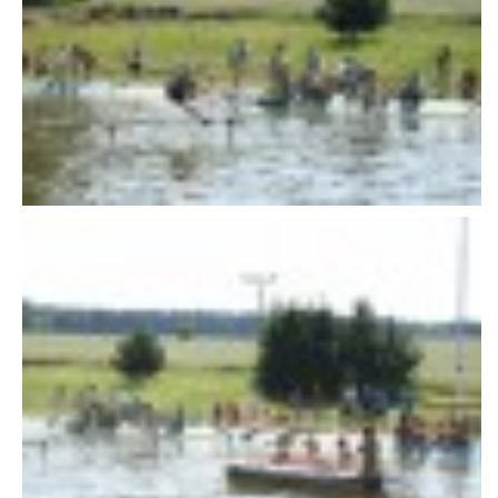
VAROVÁNÍ OBYVATELSTVA
HASIČSKÉ DESATERO
SVATÝ FLORIÁN
ODKAZY NA WWW.STRÁNKY
Kontakt
SDH Licomělice
538 03 Heřmanův Městec
Bankovní spojení:
224985128/0600
IČO: 64782832
Gmail: sdhlicomelice@gmail.com