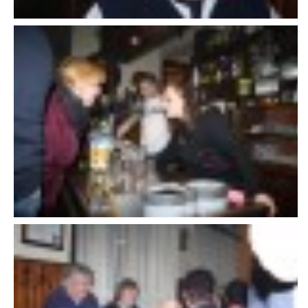
607 276 682 - starosta SDH
sdhlicomelice@seznam.cz
© 2026 eStránky.cz