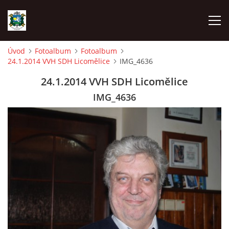
Úvod
Fotoalbum
Fotoalbum
24.1.2014 VVH SDH Licomělice
IMG_4636
ÚVOD
24.1.2014 VVH SDH Licomělice
AKCE SDH 2026
IMG_4636
LÁVKA
FICHTLCUP
PŘIHLAŠOVACÍ FORMULÁŘ NA FICHTLCUP 2026
LISTINA PŘIHLÁŠENÝCH ZÁVODNÍKŮ FICHTLCUP 2026