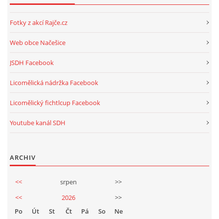
Fotky z akcí Rajče.cz
Web obce Načešice
JSDH Facebook
Licomělická nádržka Facebook
Licomělický fichtlcup Facebook
Youtube kanál SDH
ARCHIV
<<
srpen
>>
<<
2026
>>
Po
Út
St
Čt
Pá
So
Ne