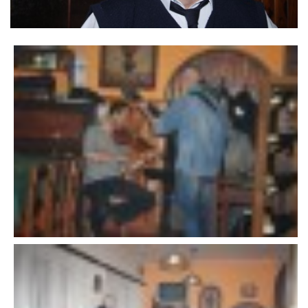
VÝSLEDKY 19. ROČNÍKU LICOMĚLICKÉHO FICHTLCUPU
SCHŮZE
BRIGÁDY
SEZNAM ČLENŮ SDH
MLADÍ HASIČI
LETNÍ AREÁL U NÁDRŽKY
HISTORIE