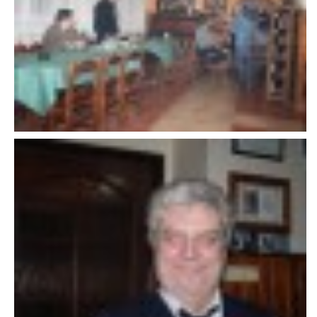
VAROVÁNÍ OBYVATELSTVA
HASIČSKÉ DESATERO
SVATÝ FLORIÁN
ODKAZY NA WWW.STRÁNKY
Kontakt
SDH Licomělice
538 03 Heřmanův Městec
Bankovní spojení:
224985128/0600
IČO: 64782832
Gmail: sdhlicomelice@gmail.com