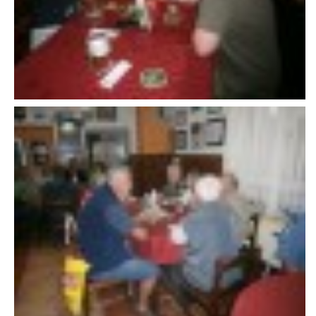
607 276 682 - starosta SDH
sdhlicomelice@seznam.cz
© 2026 eStránky.cz