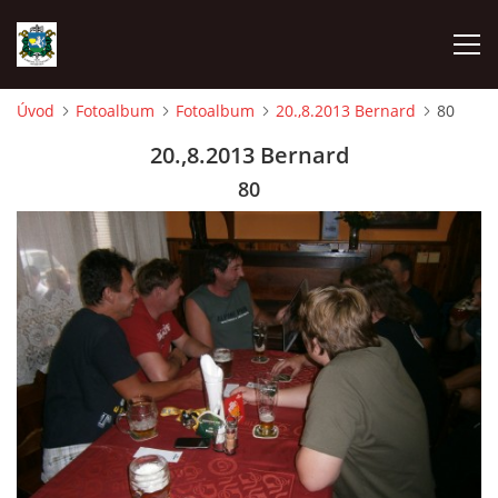
Úvod
Fotoalbum
Fotoalbum
20.,8.2013 Bernard
80
ÚVOD
20.,8.2013 Bernard
80
AKCE SDH 2026
LÁVKA
FICHTLCUP
PŘIHLAŠOVACÍ FORMULÁŘ NA FICHTLCUP 2026
LISTINA PŘIHLÁŠENÝCH ZÁVODNÍKŮ FICHTLCUP 2026