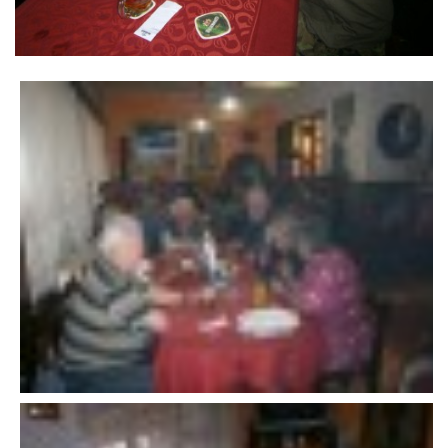
VÝSLEDKY 19. ROČNÍKU LICOMĚLICKÉHO FICHTLCUPU
SCHŮZE
BRIGÁDY
SEZNAM ČLENŮ SDH
MLADÍ HASIČI
LETNÍ AREÁL U NÁDRŽKY
HISTORIE