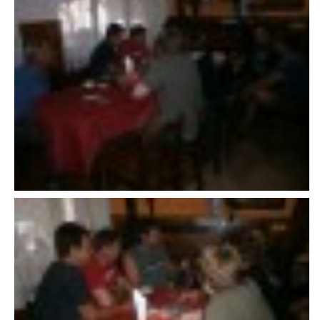
VAROVÁNÍ OBYVATELSTVA
HASIČSKÉ DESATERO
SVATÝ FLORIÁN
ODKAZY NA WWW.STRÁNKY
Kontakt
SDH Licomělice
538 03 Heřmanův Městec
Bankovní spojení:
224985128/0600
IČO: 64782832
Gmail: sdhlicomelice@gmail.com