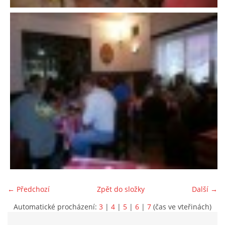
← Předchozí
Zpět do složky
Další →
Automatické procházení:
3
|
4
|
5
|
6
|
7
(čas ve vteřinách)