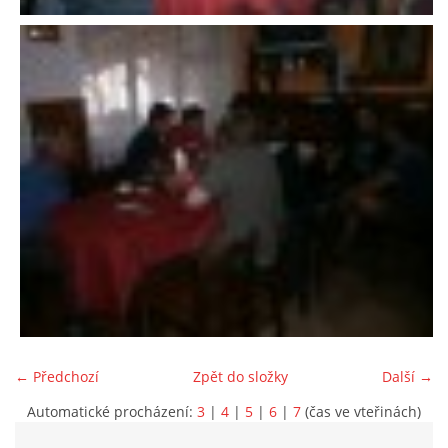
← Předchozí
Zpět do složky
Další →
Automatické procházení:
3
|
4
|
5
|
6
|
7
(čas ve vteřinách)