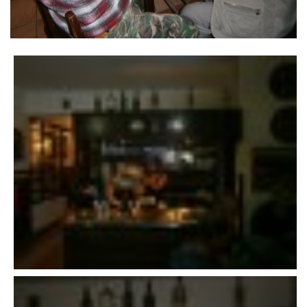
VÝSLEDKY 19. ROČNÍKU LICOMĚLICKÉHO FICHTLCUPU
SCHŮZE
BRIGÁDY
SEZNAM ČLENŮ SDH
MLADÍ HASIČI
LETNÍ AREÁL U NÁDRŽKY
HISTORIE