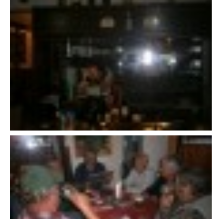
VAROVÁNÍ OBYVATELSTVA
HASIČSKÉ DESATERO
SVATÝ FLORIÁN
ODKAZY NA WWW.STRÁNKY
Kontakt
SDH Licomělice
538 03 Heřmanův Městec
Bankovní spojení:
224985128/0600
IČO: 64782832
Gmail: sdhlicomelice@gmail.com