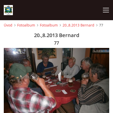
Úvod
Fotoalbum
Fotoalbum
20.,8.2013 Bernard
77
ÚVOD
20.,8.2013 Bernard
77
AKCE SDH 2026
LÁVKA
FICHTLCUP
PŘIHLAŠOVACÍ FORMULÁŘ NA FICHTLCUP 2026
LISTINA PŘIHLÁŠENÝCH ZÁVODNÍKŮ FICHTLCUP 2026