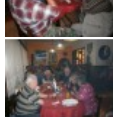
607 276 682 - starosta SDH
sdhlicomelice@seznam.cz
© 2026 eStránky.cz