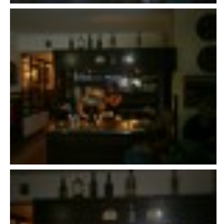
607 276 682 - starosta SDH
sdhlicomelice@seznam.cz
© 2026 eStránky.cz