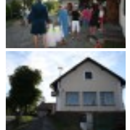
VAROVÁNÍ OBYVATELSTVA
HASIČSKÉ DESATERO
SVATÝ FLORIÁN
ODKAZY NA WWW.STRÁNKY
Kontakt
SDH Licomělice
538 03 Heřmanův Městec
Bankovní spojení:
224985128/0600
IČO: 64782832
Gmail: sdhlicomelice@gmail.com