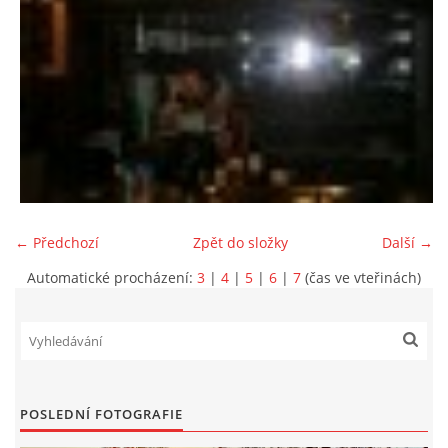
← Předchozí
Zpět do složky
Další →
Automatické procházení:
3
|
4
|
5
|
6
|
7
(čas ve vteřinách)
POSLEDNÍ FOTOGRAFIE