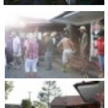
VÝSLEDKY 19. ROČNÍKU LICOMĚLICKÉHO FICHTLCUPU
SCHŮZE
BRIGÁDY
SEZNAM ČLENŮ SDH
MLADÍ HASIČI
LETNÍ AREÁL U NÁDRŽKY
HISTORIE