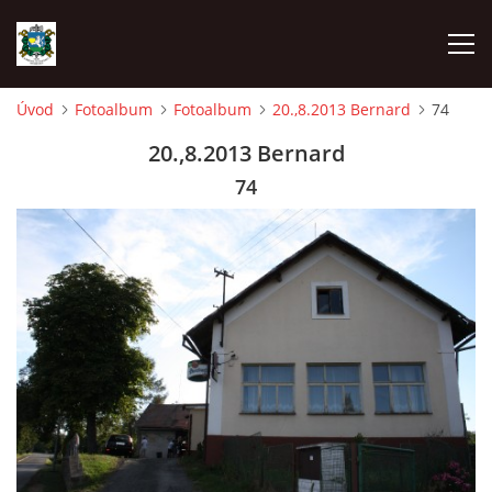
Úvod
Fotoalbum
Fotoalbum
20.,8.2013 Bernard
74
ÚVOD
20.,8.2013 Bernard
74
AKCE SDH 2026
LÁVKA
FICHTLCUP
PŘIHLAŠOVACÍ FORMULÁŘ NA FICHTLCUP 2026
LISTINA PŘIHLÁŠENÝCH ZÁVODNÍKŮ FICHTLCUP 2026