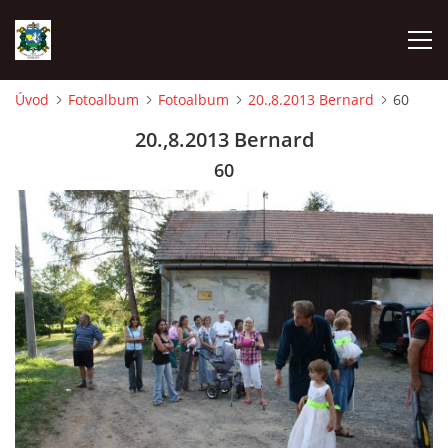
Úvod
Fotoalbum
Fotoalbum
20.,8.2013 Bernard
60
ÚVOD
20.,8.2013 Bernard
60
AKCE SDH 2026
LÁVKA
FICHTLCUP
PŘIHLAŠOVACÍ FORMULÁŘ NA FICHTLCUP 2026
LISTINA PŘIHLÁŠENÝCH ZÁVODNÍKŮ FICHTLCUP 2026