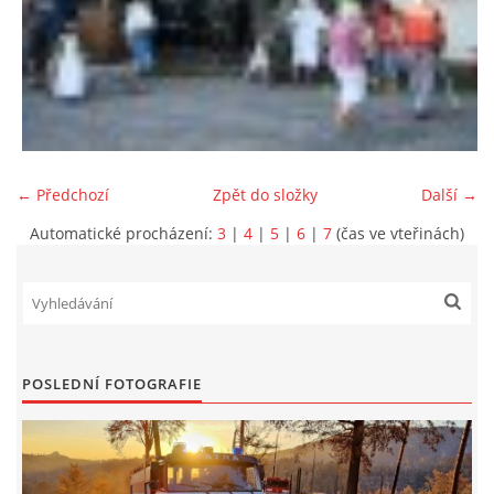
← Předchozí
Zpět do složky
Další →
Automatické procházení:
3
|
4
|
5
|
6
|
7
(čas ve vteřinách)
POSLEDNÍ FOTOGRAFIE