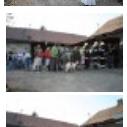
VÝSLEDKY 19. ROČNÍKU LICOMĚLICKÉHO FICHTLCUPU
SCHŮZE
BRIGÁDY
SEZNAM ČLENŮ SDH
MLADÍ HASIČI
LETNÍ AREÁL U NÁDRŽKY
HISTORIE