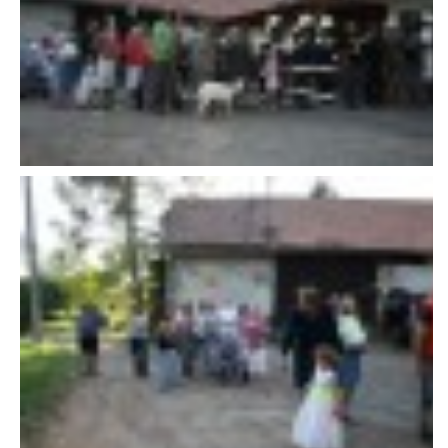
VAROVÁNÍ OBYVATELSTVA
HASIČSKÉ DESATERO
SVATÝ FLORIÁN
ODKAZY NA WWW.STRÁNKY
Kontakt
SDH Licomělice
538 03 Heřmanův Městec
Bankovní spojení:
224985128/0600
IČO: 64782832
Gmail: sdhlicomelice@gmail.com