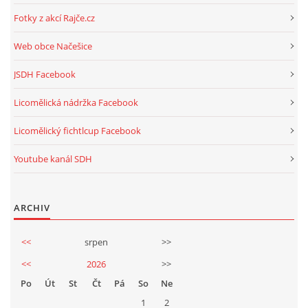
Fotky z akcí Rajče.cz
Web obce Načešice
JSDH Facebook
Licomělická nádržka Facebook
Licomělický fichtlcup Facebook
Youtube kanál SDH
ARCHIV
<<
srpen
>>
<<
2026
>>
Po
Út
St
Čt
Pá
So
Ne
1
2