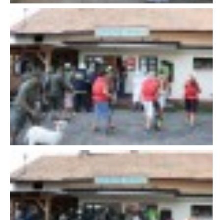
607 276 682 - starosta SDH
sdhlicomelice@seznam.cz
© 2026 eStránky.cz