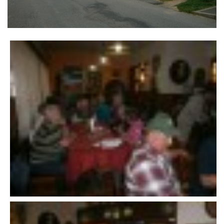
VÝSLEDKY 19. ROČNÍKU LICOMĚLICKÉHO FICHTLCUPU
SCHŮZE
BRIGÁDY
SEZNAM ČLENŮ SDH
MLADÍ HASIČI
LETNÍ AREÁL U NÁDRŽKY
HISTORIE