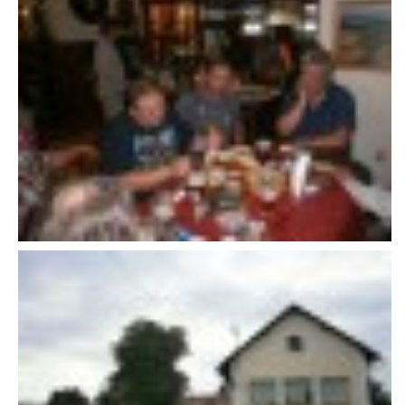
VAROVÁNÍ OBYVATELSTVA
HASIČSKÉ DESATERO
SVATÝ FLORIÁN
ODKAZY NA WWW.STRÁNKY
Kontakt
SDH Licomělice
538 03 Heřmanův Městec
Bankovní spojení:
224985128/0600
IČO: 64782832
Gmail: sdhlicomelice@gmail.com