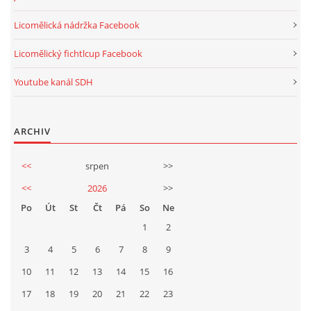
Licomělická nádržka Facebook
Licomělický fichtlcup Facebook
Youtube kanál SDH
ARCHIV
<<
srpen
>>
<<
2026
>>
Po
Út
St
Čt
Pá
So
Ne
1
2
3
4
5
6
7
8
9
10
11
12
13
14
15
16
17
18
19
20
21
22
23