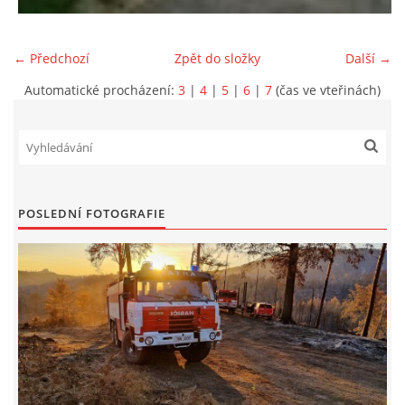
← Předchozí
Zpět do složky
Další →
Automatické procházení:
3
|
4
|
5
|
6
|
7
(čas ve vteřinách)
POSLEDNÍ FOTOGRAFIE