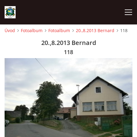
Úvod
Fotoalbum
Fotoalbum
20.,8.2013 Bernard
118
ÚVOD
20.,8.2013 Bernard
118
AKCE SDH 2026
LÁVKA
FICHTLCUP
PŘIHLAŠOVACÍ FORMULÁŘ NA FICHTLCUP 2026
LISTINA PŘIHLÁŠENÝCH ZÁVODNÍKŮ FICHTLCUP 2026