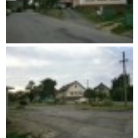
607 276 682 - starosta SDH
sdhlicomelice@seznam.cz
© 2026 eStránky.cz