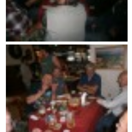
607 276 682 - starosta SDH
sdhlicomelice@seznam.cz
© 2026 eStránky.cz