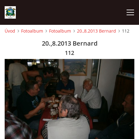
Úvod
Fotoalbum
Fotoalbum
20.,8.2013 Bernard
112
ÚVOD
20.,8.2013 Bernard
112
AKCE SDH 2026
LÁVKA
FICHTLCUP
PŘIHLAŠOVACÍ FORMULÁŘ NA FICHTLCUP 2026
LISTINA PŘIHLÁŠENÝCH ZÁVODNÍKŮ FICHTLCUP 2026