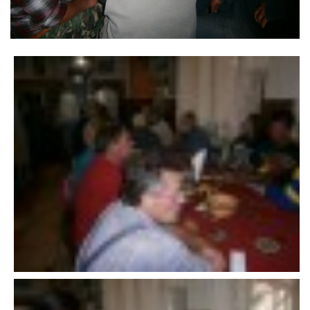
VÝSLEDKY 19. ROČNÍKU LICOMĚLICKÉHO FICHTLCUPU
SCHŮZE
BRIGÁDY
SEZNAM ČLENŮ SDH
MLADÍ HASIČI
LETNÍ AREÁL U NÁDRŽKY
HISTORIE