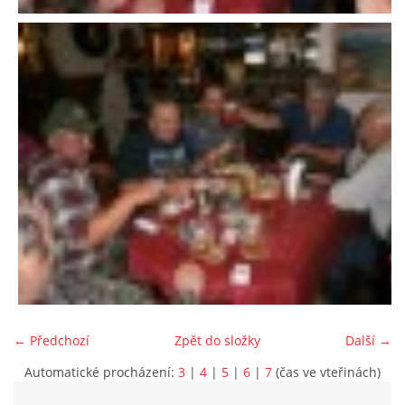
← Předchozí
Zpět do složky
Další →
Automatické procházení:
3
|
4
|
5
|
6
|
7
(čas ve vteřinách)