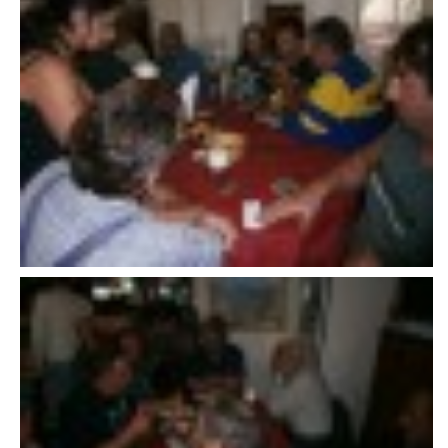
VAROVÁNÍ OBYVATELSTVA
HASIČSKÉ DESATERO
SVATÝ FLORIÁN
ODKAZY NA WWW.STRÁNKY
Kontakt
SDH Licomělice
538 03 Heřmanův Městec
Bankovní spojení:
224985128/0600
IČO: 64782832
Gmail: sdhlicomelice@gmail.com