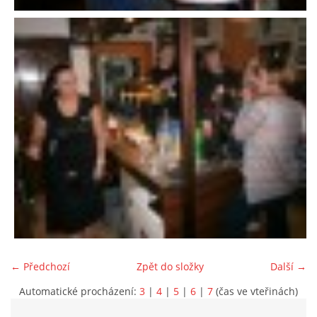
← Předchozí
Zpět do složky
Další →
Automatické procházení:
3
|
4
|
5
|
6
|
7
(čas ve vteřinách)