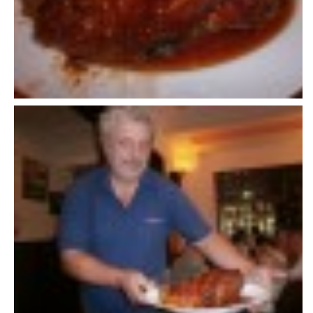
607 276 682 - starosta SDH
sdhlicomelice@seznam.cz
© 2026 eStránky.cz