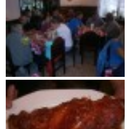
VAROVÁNÍ OBYVATELSTVA
HASIČSKÉ DESATERO
SVATÝ FLORIÁN
ODKAZY NA WWW.STRÁNKY
Kontakt
SDH Licomělice
538 03 Heřmanův Městec
Bankovní spojení:
224985128/0600
IČO: 64782832
Gmail: sdhlicomelice@gmail.com