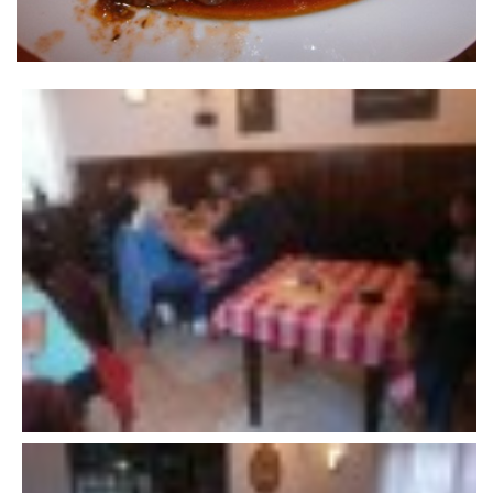
VÝSLEDKY 19. ROČNÍKU LICOMĚLICKÉHO FICHTLCUPU
SCHŮZE
BRIGÁDY
SEZNAM ČLENŮ SDH
MLADÍ HASIČI
LETNÍ AREÁL U NÁDRŽKY
HISTORIE