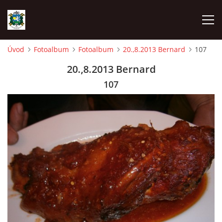
Úvod
Fotoalbum
Fotoalbum
20.,8.2013 Bernard
107
ÚVOD
20.,8.2013 Bernard
107
AKCE SDH 2026
LÁVKA
FICHTLCUP
PŘIHLAŠOVACÍ FORMULÁŘ NA FICHTLCUP 2026
LISTINA PŘIHLÁŠENÝCH ZÁVODNÍKŮ FICHTLCUP 2026