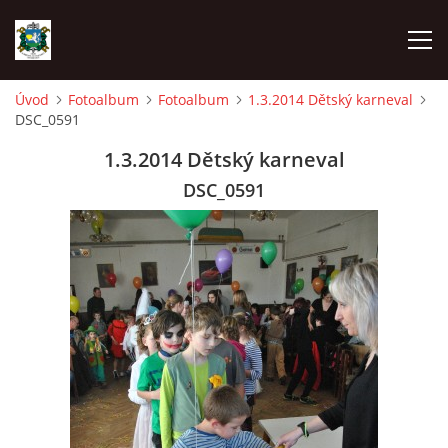
Úvod
Fotoalbum
Fotoalbum
1.3.2014 Dětský karneval
DSC_0591
ÚVOD
1.3.2014 Dětský karneval
AKCE SDH 2026
DSC_0591
LÁVKA
FICHTLCUP
PŘIHLAŠOVACÍ FORMULÁŘ NA FICHTLCUP 2026
LISTINA PŘIHLÁŠENÝCH ZÁVODNÍKŮ FICHTLCUP 2026