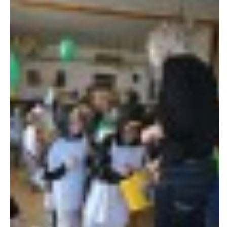
607 276 682 - starosta SDH
sdhlicomelice@seznam.cz
© 2026 eStránky.cz