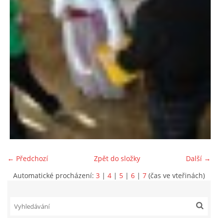
← Předchozí
Zpět do složky
Další →
Automatické procházení:
3
|
4
|
5
|
6
|
7
(čas ve vteřinách)