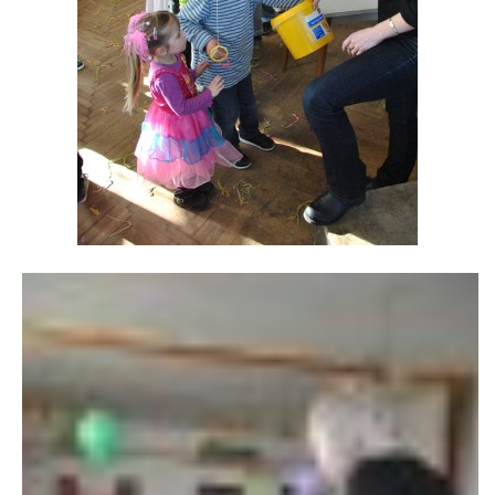
VÝSLEDKY 19. ROČNÍKU LICOMĚLICKÉHO FICHTLCUPU
SCHŮZE
BRIGÁDY
SEZNAM ČLENŮ SDH
MLADÍ HASIČI
LETNÍ AREÁL U NÁDRŽKY
HISTORIE