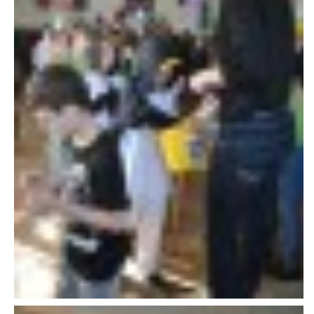
VAROVÁNÍ OBYVATELSTVA
HASIČSKÉ DESATERO
SVATÝ FLORIÁN
ODKAZY NA WWW.STRÁNKY
Kontakt
SDH Licomělice
538 03 Heřmanův Městec
Bankovní spojení:
224985128/0600
IČO: 64782832
Gmail: sdhlicomelice@gmail.com