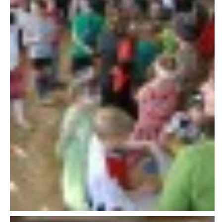
VAROVÁNÍ OBYVATELSTVA
HASIČSKÉ DESATERO
SVATÝ FLORIÁN
ODKAZY NA WWW.STRÁNKY
Kontakt
SDH Licomělice
538 03 Heřmanův Městec
Bankovní spojení:
224985128/0600
IČO: 64782832
Gmail: sdhlicomelice@gmail.com