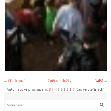
← Předchozí
Zpět do složky
Další →
Automatické procházení:
3
|
4
|
5
|
6
|
7
(čas ve vteřinách)