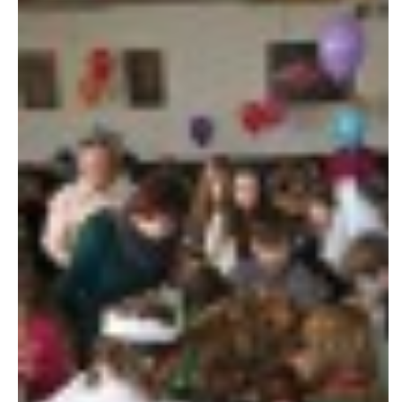
607 276 682 - starosta SDH
sdhlicomelice@seznam.cz
© 2026 eStránky.cz