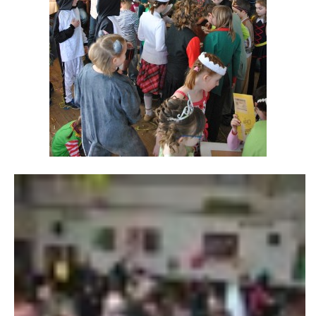
VÝSLEDKY 19. ROČNÍKU LICOMĚLICKÉHO FICHTLCUPU
SCHŮZE
BRIGÁDY
SEZNAM ČLENŮ SDH
MLADÍ HASIČI
LETNÍ AREÁL U NÁDRŽKY
HISTORIE