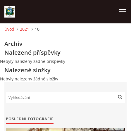
Úvod
2021
10
ÚVOD
Archiv
Nalezené příspěvky
AKCE SDH 2026
Nebyly nalezeny žádné příspěvky
Nalezené složky
LÁVKA
Nebyly nalezeny žádné složky
FICHTLCUP
PŘIHLAŠOVACÍ FORMULÁŘ NA FICHTLCUP 2026
POSLEDNÍ FOTOGRAFIE
LISTINA PŘIHLÁŠENÝCH ZÁVODNÍKŮ FICHTLCUP 2026