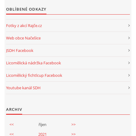
VAROVÁNÍ OBYVATELSTVA
OBLÍBENÉ ODKAZY
HASIČSKÉ DESATERO
Fotky z akcí Rajče.cz
Web obce Načešice
SVATÝ FLORIÁN
JSDH Facebook
ODKAZY NA WWW.STRÁNKY
Licomělická nádržka Facebook
Licomělický fichtlcup Facebook
Kontakt
SDH Licomělice
Youtube kanál SDH
538 03 Heřmanův Městec
Bankovní spojení:
ARCHIV
224985128/0600
IČO: 64782832
<<
říjen
>>
<<
2021
>>
Gmail: sdhlicomelice@gmail.com