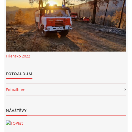
VÝSLEDKY 19. ROČNÍKU LICOMĚLICKÉHO FICHTLCUPU
SCHŮZE
BRIGÁDY
Hřensko 2022
SEZNAM ČLENŮ SDH
FOTOALBUM
MLADÍ HASIČI
Fotoalbum
LETNÍ AREÁL U NÁDRŽKY
NÁVŠTĚVY
HISTORIE